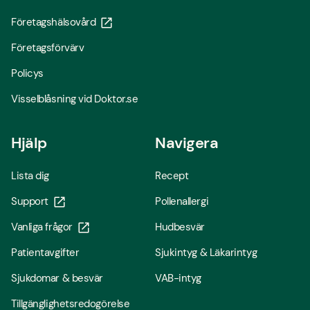
Företagshälsovård
Företagsförvärv
Policys
Visselblåsning vid Doktor.se
Hjälp
Navigera
Lista dig
Recept
Support
Pollenallergi
Vanliga frågor
Hudbesvär
Patientavgifter
Sjukintyg & Läkarintyg
Sjukdomar & besvär
VAB-intyg
Tillgänglighetsredogörelse