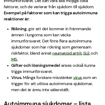
immunförsvaret. Det kan vara alla möjliga olika
faktorer, och de varierar från sjukdom till sjukdom.
Exempel på faktorer som kan trigga autoimmuna
reaktioner är:
Rökning,
gör att det kommer in främmande
ämnen i lungorna som kan väcka
immunförsvaret. Det finns flera autoimmuna
sjukdomar som har rökning som gemensam
riskfaktor, bland annat
reumatoid artrit
,
SLE
och
MS
.
Gifter och lösningsmedel
anses också kunna
trigga immunförsvaret.
Virus.
Många forskare misstänker
virus
som en
trigger för att utlösa autoimmuna sjukdomar,
men det är ännu inte säkerställt.
Autoimmuna sjukdomar – lista