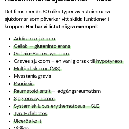
Det finns mer än 80 olika typer av autoimmuna
sjukdomar som påverkar vitt skilda funktioner i
kroppen.
Här har vi listat några exempel:
Addisons sjukdom
Celiaki – glutenintolerans
Guillain-Barrés syndrom
Graves sjukdom – en vanlig orsak till
hypotyreos
Multipel skleros (MS)
Myastenia gravis
Psoriasis
Reumatoid artrit
– ledgångsreumatism
Sjögrens syndrom
Systemisk lupus erythematosus – SLE
Typ 1-diabetes
Ulcerös kolit
Vitiligo