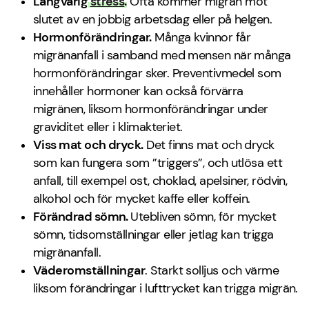
Långvarig
stress
.
Ofta kommer migrän mot
slutet av en jobbig arbetsdag eller på helgen.
Hormonförändringar.
Många kvinnor får
migränanfall i samband med mensen när många
hormonförändringar sker. Preventivmedel som
innehåller hormoner kan också förvärra
migränen, liksom hormonförändringar under
graviditet eller i klimakteriet.
Viss mat och dryck.
Det finns mat och dryck
som kan fungera som ”triggers”, och utlösa ett
anfall, till exempel ost, choklad, apelsiner, rödvin,
alkohol och för mycket kaffe eller koffein.
Förändrad sömn.
Utebliven sömn, för mycket
sömn, tidsomställningar eller jetlag kan trigga
migränanfall.
Väderomställningar
. Starkt solljus och värme
liksom förändringar i lufttrycket kan trigga migrän.