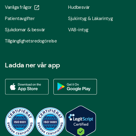
Vanliga frågor
Hudbesvär
Patientavgifter
Sjukintyg & Läkarintyg
Sjukdomar & besvär
VAB-intyg
Tillgänglighetsredogörelse
Ladda ner vår app
Ladda ner vår app via App store
Ladda ner vår app via Google Play