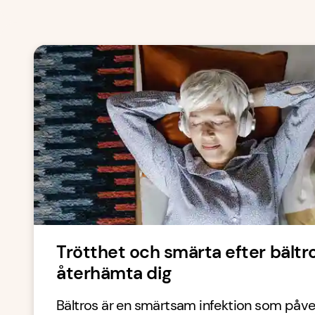
Trötthet och smärta efter bältr
återhämta dig
Bältros är en smärtsam infektion som påv