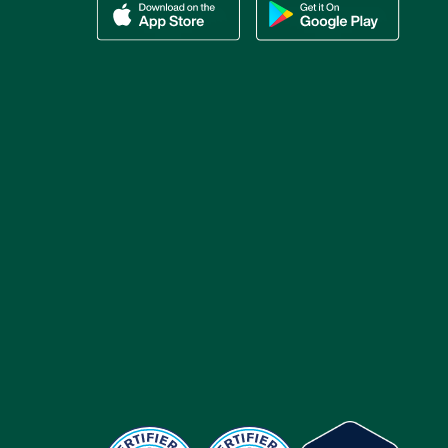
Ladda ner vår app via App store
Ladda ner vår app via Google Play