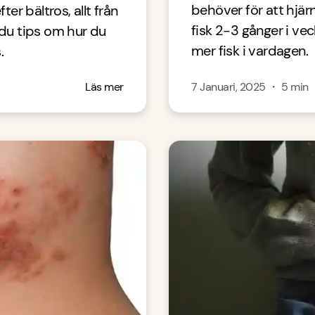
behöver för att hjär
ter bältros, allt från
fisk 2-3 gånger i vec
r du tips om hur du
mer fisk i vardagen.
.
Läs mer
7 Januari, 2025
・
5
min