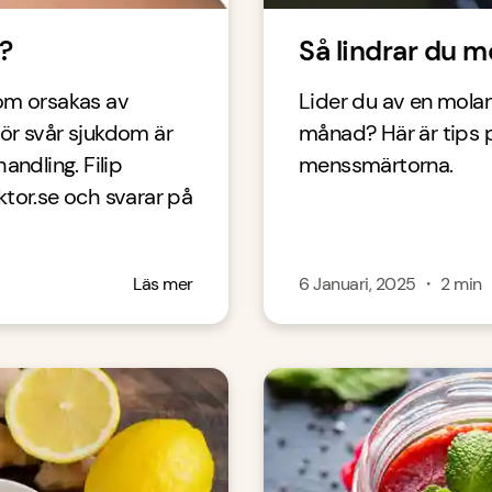
?
Så lindrar du 
som orsakas av
Lider du av en molan
ör svår sjukdom är
månad? Här är tips på
andling. Filip
menssmärtorna.
ktor.se och svarar på
Läs mer
6 Januari, 2025
・
2
min