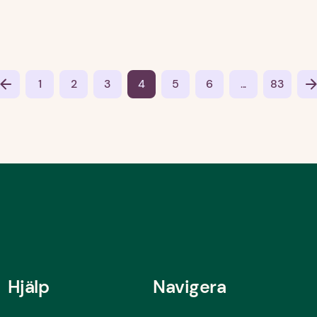
1
2
3
4
5
6
...
83
Hjälp
Navigera