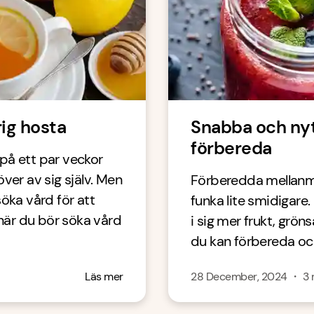
ig hosta
Snabba och nyt
förbereda
på ett par veckor
 över av sig själv. Men
Förberedda mellanmål
söka vård för att
funka lite smidigare. 
 när du bör söka vård
i sig mer frukt, grön
du kan förbereda och
Läs mer
28 December, 2024
・
3