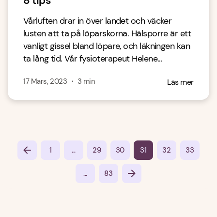
8 tips
Vårluften drar in över landet och väcker
lusten att ta på löparskorna. Hälsporre är ett
vanligt gissel bland löpare, och läkningen kan
ta lång tid. Vår fysioterapeut Helene...
17 Mars, 2023
・
3
min
Läs mer
...
1
29
30
31
32
33
...
83