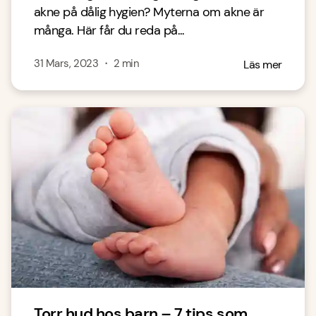
akne på dålig hygien? Myterna om akne är
många. Här får du reda på...
31 Mars, 2023
・
2
min
Läs mer
Torr hud hos barn – 7 tips som