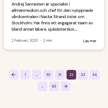
Andrej Sannesten är specialist i
allmänmedicin och chef för den nyöppnade
vårdcentralen i Nacka Strand öster om
Stockholm. Här finns ett engagerat team av
bland annat läkare, sjuksköterskor,...
2 Februari, 2023
・
2
min
Läs mer
...
1
30
31
32
33
34
...
83