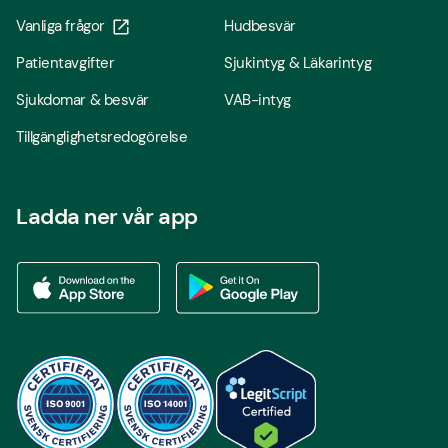
Vanliga frågor
Hudbesvär
Patientavgifter
Sjukintyg & Läkarintyg
Sjukdomar & besvär
VAB-intyg
Tillgänglighetsredogörelse
Ladda ner vår app
Ladda ner vår app via App store
Ladda ner vår app via Google Play