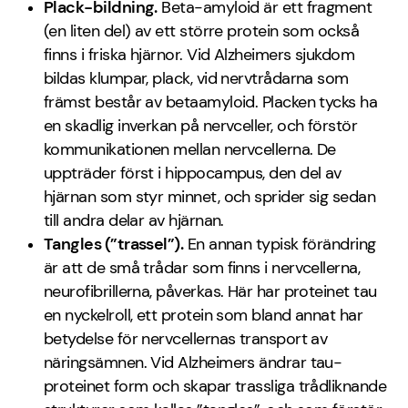
Plack-bildning.
Beta-amyloid är ett fragment
(en liten del) av ett större protein som också
finns i friska hjärnor. Vid Alzheimers sjukdom
bildas klumpar, plack, vid nervtrådarna som
främst består av betaamyloid. Placken tycks ha
en skadlig inverkan på nervceller, och förstör
kommunikationen mellan nervcellerna. De
uppträder först i hippocampus, den del av
hjärnan som styr minnet, och sprider sig sedan
till andra delar av hjärnan.
Tangles (”trassel”).
En annan typisk förändring
är att de små trådar som finns i nervcellerna,
neurofibrillerna, påverkas. Här har proteinet tau
en nyckelroll, ett protein som bland annat har
betydelse för nervcellernas transport av
näringsämnen. Vid Alzheimers ändrar tau-
proteinet form och skapar trassliga trådliknande