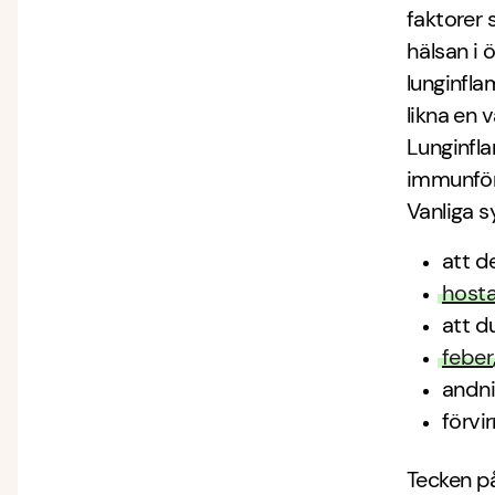
faktorer 
hälsan i 
lunginfl
likna en v
Lunginfl
immunför
Vanliga 
att d
host
att d
feber
andn
förvi
Tecken på