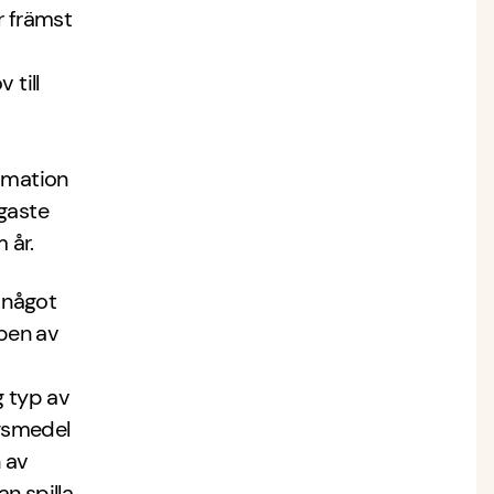
 främst
 till
mmation
igaste
m år.
r något
ypen av
g typ av
ngsmedel
 av
n spilla