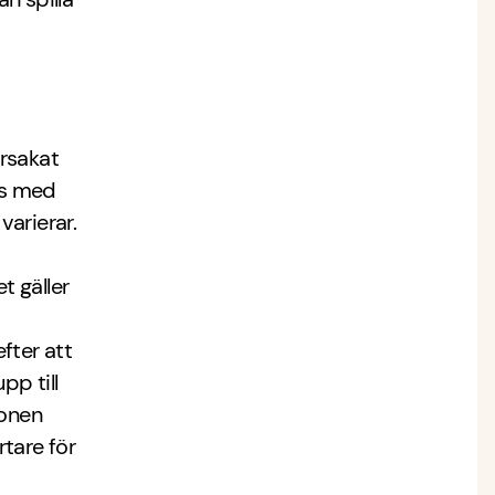
rsakat
as med
varierar.
 gäller
fter att
pp till
ionen
rtare för