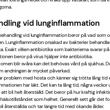
ngorna.
dling vid lunginflammation
 behandling vid lunginflammation beror på vad som o
n. Lunginflammation orsakad av bakterier behandl
ka. Exakt vilken antibiotika som bakterierna svarar på 
ionen beror på virus hjälper inte antibiotika.
men blir svåra kan det behövas vård på sjukhus. Det
 om andningen är mycket påverkad.
 problem med hosta och känner sig trötta lång tid e
mmationen har läkt. Det kan ta lång tid, några veckor u
att bli helt återställd. Det beror på hur kraftig infekt
 hälsotillståndet som helhet. Generellt sett går det fo
bli återställda och tar längre tid med ökande ålder.