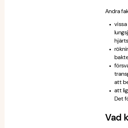
Andra fak
vissa
lungs
hjärt
rökni
bakte
försv
trans
att b
att li
Det f
Vad k