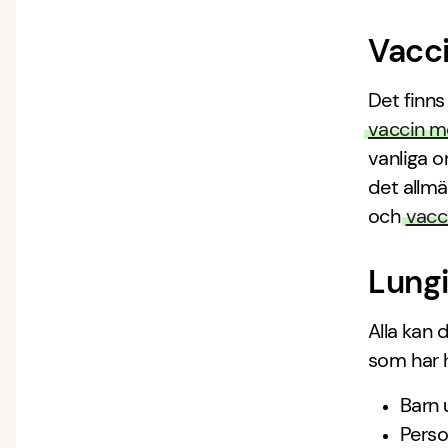
Vacci
Det finns
vaccin mo
vanliga o
det allm
och
vacc
Lungi
Alla kan 
som har h
Barn 
Perso