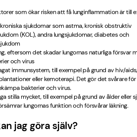
torer som ökar risken att få lunginflammation är till 
 kroniska sjukdomar som astma, kronisk obstruktiv
jukdom (KOL), andra lungsjukdomar, diabetes och
sjukdom
ng, eftersom det skadar lungornas naturliga försvar 
rier och virus
agat immunsystem, till exempel på grund av hiv/aids
plantationer eller kemoterapi. Det gör det svårare fö
ekämpa bakterier och virus.
gga stilla mycket, till exempel på grund av ålder eller 
örsämrar lungornas funktion och försvårar läkning.
an jag göra själv?