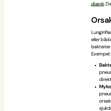
diarré
. D
Orsak
Lunginfl
eller båd
bakterier
Exempel 
Bakte
pneum
direkt
Myko
pneum
orsak
sjukd