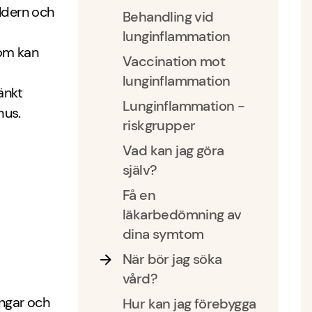
ldern och
Behandling vid
lunginflammation
om kan
Vaccination mot
lunginflammation
änkt
Lunginflammation -
hus.
riskgrupper
Vad kan jag göra
själv?
Få en
läkarbedömning av
dina symtom
När bör jag söka
vård?
ingar och
Hur kan jag förebygga