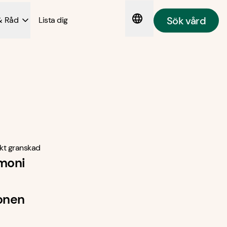
Sök vård
& Råd
Lista dig
kt granskad
umoni
ionen