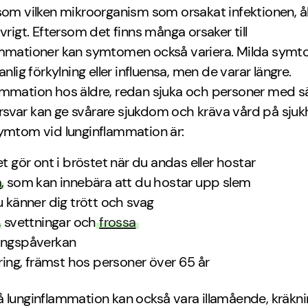
som vilken mikroorganism som orsakat infektionen, å
övrigt. Eftersom det finns många orsaker till
ammationer kan symtomen också variera. Milda symt
anlig förkylning eller influensa, men de varar längre.
ammation hos äldre, redan sjuka och personer med s
svar kan ge svårare sjukdom och kräva vård på sjuk
symtom vid lunginflammation är:
et gör ont i bröstet när du andas eller hostar
a
, som kan innebära att du hostar upp slem
u känner dig trött och svag
, svettningar och
frossa
ingspåverkan
rring, främst hos personer över 65 år
 lunginflammation kan också vara illamående, kräkn