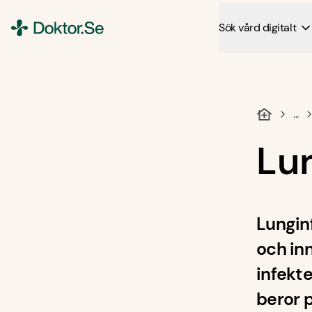
Sök vård digitalt
Doktor.se
...
Lu
Lungin
och inn
infekte
beror 