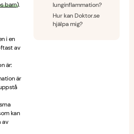
os barn
).
lunginflammation?
Hur kan Doktor.se
hjälpa mig?
n i en
ftast av
n är:
mation är
 uppstå
asma
 som kan
m av