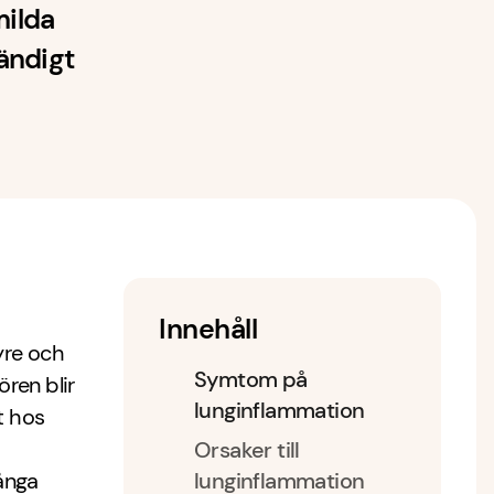
milda
vändigt
Innehåll
syre och
Symtom på
ören blir
lunginflammation
t hos
Orsaker till
ånga
lunginflammation