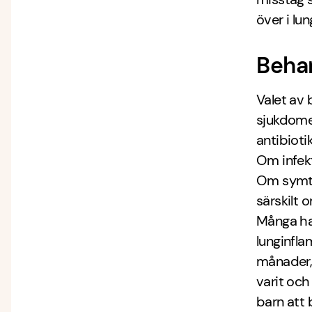
över i lu
Behan
Valet av
sjukdome
antibioti
Om infekt
Om symto
särskilt
Många har
lunginfla
månader, 
varit och
barn att 