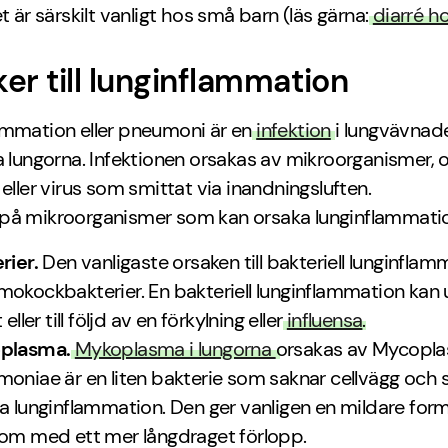
et är särskilt vanligt hos små barn (läs gärna:
diarré h
er till lunginflammation
ammation eller pneumoni är en
infektion
i lungvävnade
a lungorna. Infektionen orsakas av mikroorganismer, o
 eller virus som smittat via inandningsluften.
på mikroorganismer som kan orsaka lunginflammatio
rier.
Den vanligaste orsaken till bakteriell lunginflam
okockbakterier. En bakteriell lunginflammation kan
 eller till följd av en förkylning eller
influensa
.
plasma.
Mykoplasma i lungorna
orsakas av Mycopl
oniae är en liten bakterie som saknar cellvägg och
a lunginflammation. Den ger vanligen en mildare for
om med ett mer långdraget förlopp.