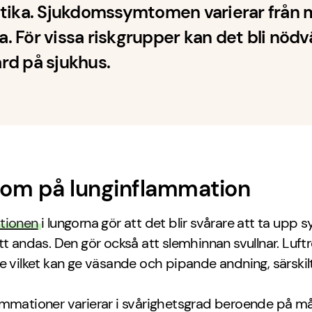
otika. Sjukdomssymtomen varierar från 
åra. För vissa riskgrupper kan det bli nöd
rd på sjukhus.
om på lunginflammation
tionen
i lungorna gör att det blir svårare att ta upp 
tt andas. Den gör också att slemhinnan svullnar. Luftr
e vilket kan ge väsande och pipande andning, särskil
ammationer varierar i svårighetsgrad beroende på m