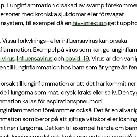
p.
Lunginflammation orsakad av svamp förekommer
ersoner med kroniska sjukdomar eller försvagat
system, till exempel då en
hiv-infektion
gett upphov
.
.
Vissa förkylnings- eller influensavirus kan orsaka
nflammation. Exempel på virus som kan ge lunginfla
virus,
Influensavirus
och
covid-19
. Virus är den vanl
en till lunginflammation hos barn som är yngre än fe
orsak till lunginflammation är att det har kommit ne
 i lungorna som mat, dryck, kräks eller saliv. Den t
mmation kallas för aspirationspneumoni.
nginflammation förekommer också. Det är en allvarli
mmation som beror på att giftiga vätskor eller lösni
t ner i lungorna. Det kan till exempel hända om barn
valt lösningsmedel och kräks upp vätskan, som då ka