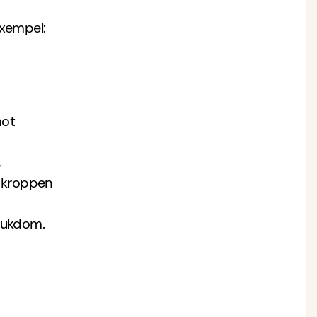
exempel:
mot
,
r kroppen
sjukdom.