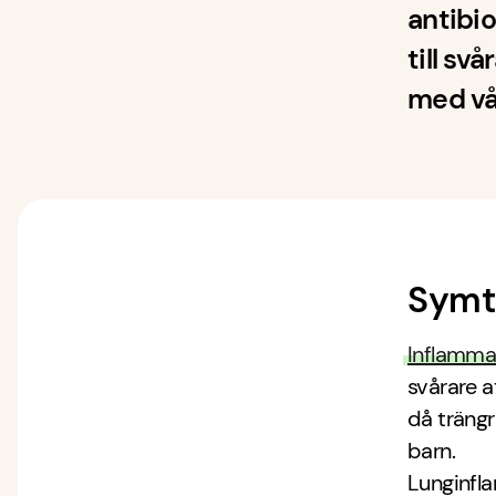
antibi
till sv
med vå
Symt
Inflamma
svårare a
då trängr
barn.
Lunginfl