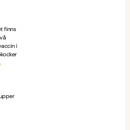
t finns
två
vaccin i
kocker
.
rupper