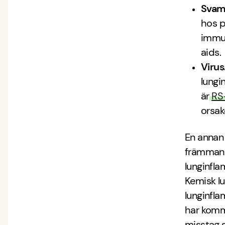
Svam
hos p
immun
aids
Virus
lungi
är
RS-
orsak
En annan 
främmande
lunginfla
Kemisk lu
lunginfla
har kommi
misstag s