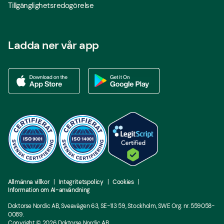
Tillgänglighetsredogörelse
Ladda ner vår app
Ladda ner vår app via App store
Ladda ner vår app via Google Play
Allmänna villkor
Integritetspolicy
Cookies
Information om AI-användning
Doktorse Nordic AB, Sveavägen 63, SE-113 59, Stockholm, SWE Org. nr. 559058-
0089.
Copyright ©
2026
Doktorse Nordic AB